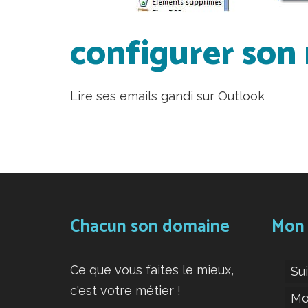
configurer son
Lire ses emails gandi sur Outlook
Chacun son domaine
Mon
Ce que vous faites le mieux,
Su
c'est votre métier !
Mo