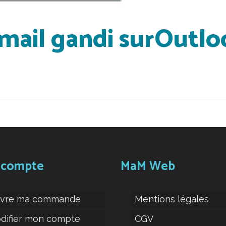
 mail gandi surOutlo
 compte
MaM Web
ivre ma commande
Mentions légales
difier mon compte
CGV